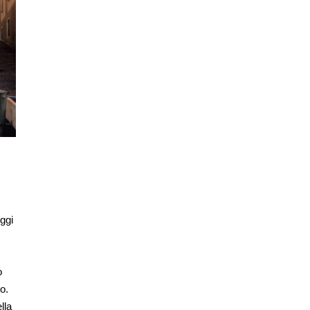
ggi
o
o.
lla