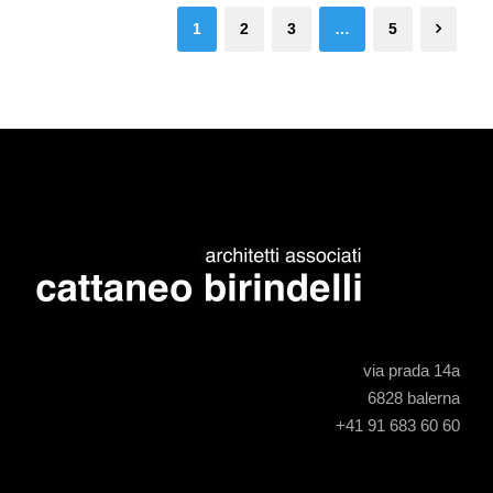
1
2
3
…
5
via prada 14a
6828 balerna
+41 91 683 60 60