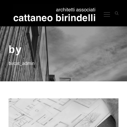
by
bircat_admin