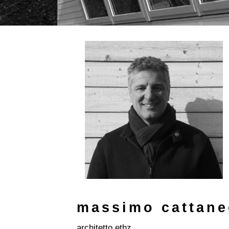
massimo cattan
architetto ethz