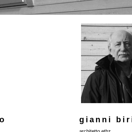
eo
gianni bir
architetto ethz