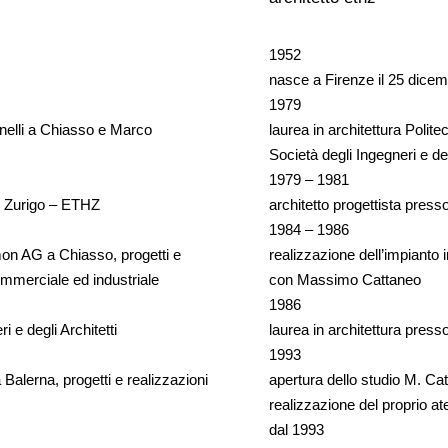
1952
nasce a Firenze il 25 dice
1979
tinelli a Chiasso e Marco
laurea in architettura Poli
Società degli Ingegneri e deg
1979 – 1981
di Zurigo – ETHZ
architetto progettista press
1984 – 1986
mon AG a Chiasso, progetti e
realizzazione dell’impianto 
commerciale ed industriale
con Massimo Cattaneo
1986
 e degli Architetti
laurea in architettura presso
1993
a Balerna, progetti e realizzazioni
apertura dello studio M. Catt
realizzazione del proprio at
dal 1993