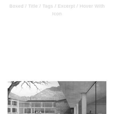
Boxed / Title / Tags / Excerpt / Hover With
Icon