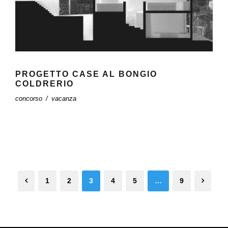
PROGETTO CASE AL BONGIO
COLDRERIO
concorso
/
vacanza
1
2
3
4
5
…
9