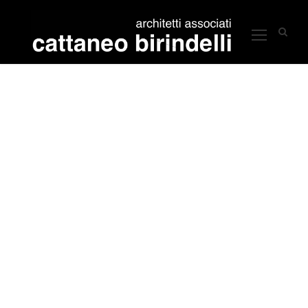
Side Description
Large / Left & Right
Thumbnail